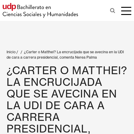
Inicio
/
/
¿Carter o Matthei? La encrucijada que se avecina en la UDI
de cara a carrera presidencial, comenta Nerea Palma
¿CARTER O MATTHEI?
LA ENCRUCIJADA
QUE SE AVECINA EN
LA UDI DE CARA A
CARRERA
PRESIDENCIAL,