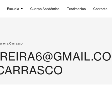
Escuela
Cuerpo Académico
Testimonios
Contacto
reira Carrasco
REIRA6@GMAIL.C
 CARRASCO